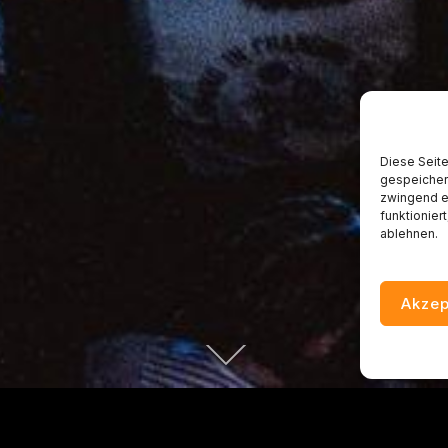
Diese Seite
gespeichert
zwingend er
funktionier
ablehnen.
Akzep
"NEVER 